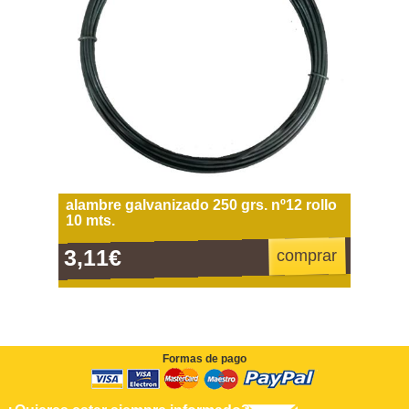
alambre galvanizado 250 grs. nº12 rollo
10 mts.
3,11€
comprar
Formas de pago