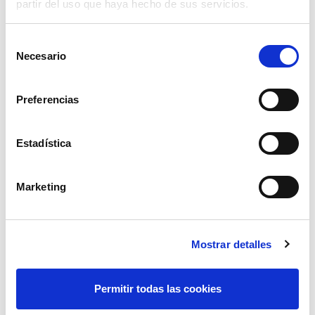
partir del uso que haya hecho de sus servicios.
Selección
Necesario
de
consentimiento
Preferencias
Estadística
alambre galvanizado 250 grs. nº8 rollo
Marketing
21 mts.
3,54€
comprar
Mostrar detalles
Permitir todas las cookies