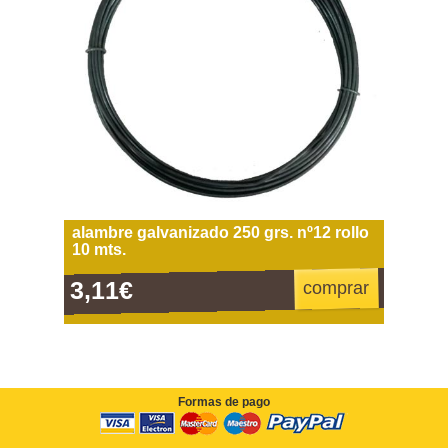
alambre galvanizado 250 grs. nº12 rollo
10 mts.
3,11€
comprar
Formas de pago