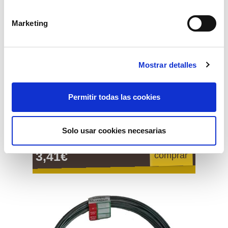
Marketing
Mostrar detalles
Permitir todas las cookies
alambre galvanizado 250 grs. nº10 rollo
Solo usar cookies necesarias
15 mts.
3,41€
comprar