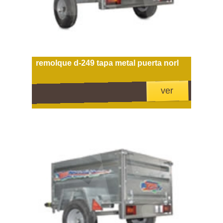
remolque d-249 tapa metal puerta norl
ver