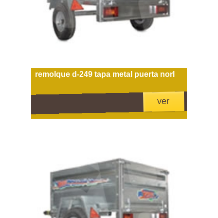
remolque d-249 tapa metal puerta norl
ver