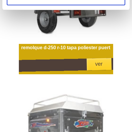
remolque d-250 r-10 tapa poliester puert
ver