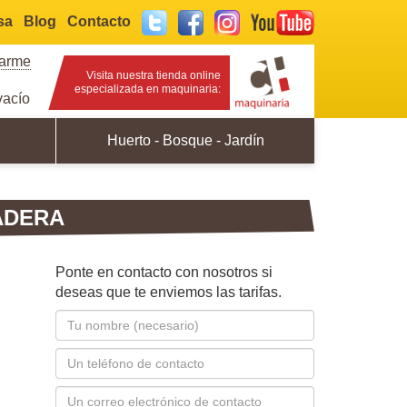
sa
Blog
Contacto
Twitter
Facebook
Instagram
YouTube
rarme
Visita nuestra tienda online
especializada en maquinaria:
acío
Huerto - Bosque - Jardín
PADERA
Ponte en contacto con nosotros si
deseas que te enviemos las tarifas.
Nombre
*
Teléfono
Correo