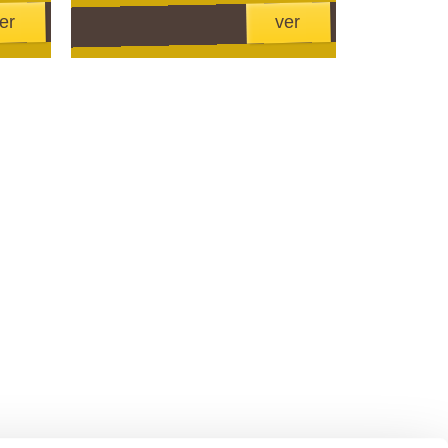
er
ver