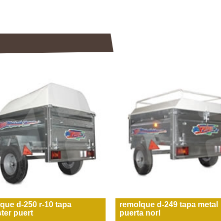
que d-250 r-10 tapa
remolque d-249 tapa metal
ster puert
puerta norl