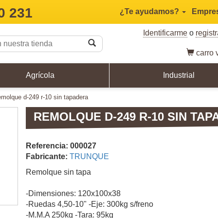
0 231
¿Te ayudamos?
Empre
Identificarme
o
regist
carro
v
Agrícola
Industrial
remolque d-249 r-10 sin tapadera
REMOLQUE D-249 R-10 SIN TA
Referencia: 000027
Fabricante:
TRUNQUE
Remolque sin tapa
-Dimensiones: 120x100x38
-Ruedas 4,50-10" -Eje: 300kg s/freno
-M.M.A 250kg -Tara: 95kg