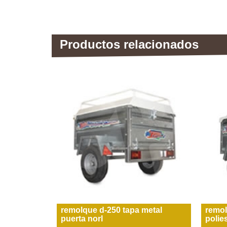
Productos relacionados
remolque d-250 tapa metal
remol
puerta norl
polie