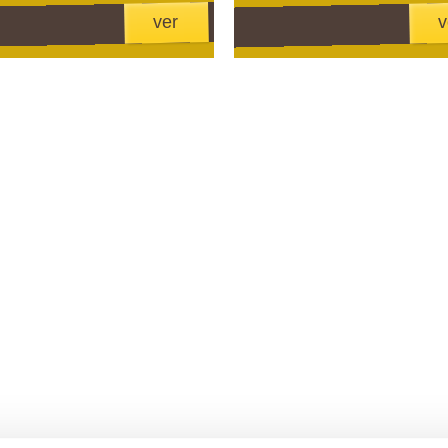
ver
v