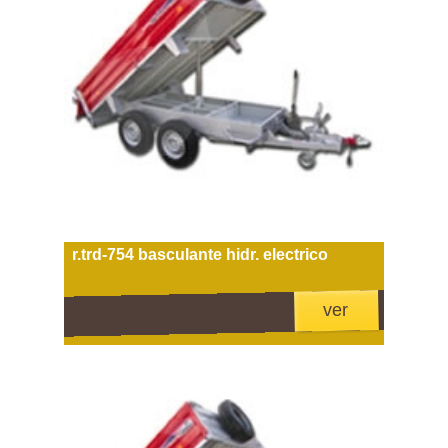
r.trd-754 basculante hidr. electrico
ver