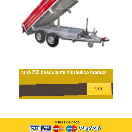
r.trd-755 basculante hidraulico manual
ver
Formas de pago