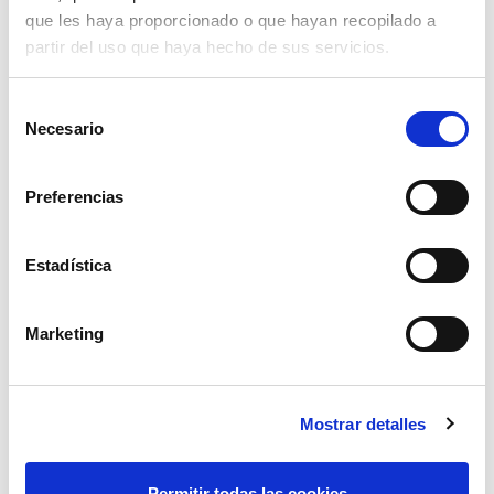
que les haya proporcionado o que hayan recopilado a
partir del uso que haya hecho de sus servicios.
Selección
Necesario
de
consentimiento
Preferencias
Estadística
Marketing
remolque dtrd-754 galvanizado
ver
Mostrar detalles
Permitir todas las cookies