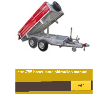
r.trd-755 basculante hidraulico manual
ver