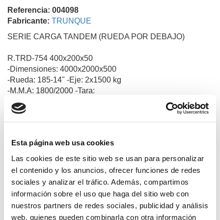
Referencia: 004098
Fabricante:
TRUNQUE
SERIE CARGA TANDEM (RUEDA POR DEBAJO)
R.TRD-754 400x200x50
-Dimensiones: 4000x2000x500
-Rueda: 185-14" -Eje: 2x1500 kg
-M.M.A: 1800/2000 -Tara:
-Freno de Inercia
-Laterales Partidos con Pilar en el Centro
-Rueda Jockey D-60 Reforzada
-Basculante Hidráulico eléctrico
Esta página web usa cookies
-(Este remolque tiene que ir matriculado minimo 1200 kg)
Las cookies de este sitio web se usan para personalizar
el contenido y los anuncios, ofrecer funciones de redes
sociales y analizar el tráfico. Además, compartimos
Productos relacionados
información sobre el uso que haga del sitio web con
nuestros partners de redes sociales, publicidad y análisis
web, quienes pueden combinarla con otra información