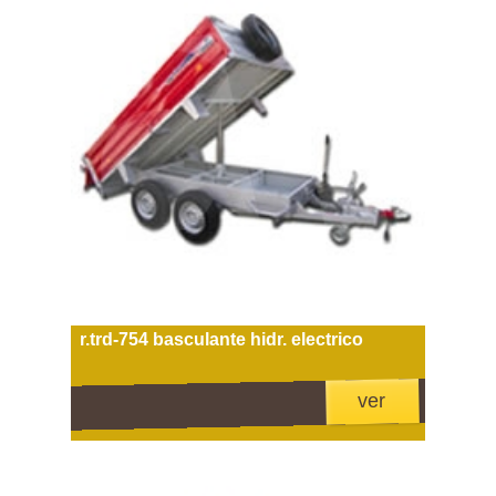
r.trd-754 basculante hidr. electrico
ver