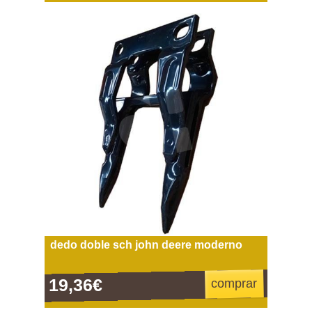
dedo doble sch john deere moderno
19,36€
comprar