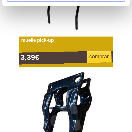
muelle pick-up
3,39€
comprar