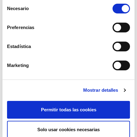
Selección
Necesario
de
consentimiento
Preferencias
cercha pick-up mod.1010/bb-940
Estadística
13,19€
comprar
Marketing
Mostrar detalles
Permitir todas las cookies
Solo usar cookies necesarias