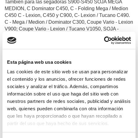
También para las segadoras S900-S450 SOJA MEGA
MEDION, C Dominator C450, C - Folding Mega / Medion
C450 C - Lexion, C450 y C900, C- Lexion / Tucano C490.
C - Mega / Medion / Dominator C300, Coupe Vario - Lexion
V900; Coupe Vario - Lexion / Tucano V1050, SOJA -
Lexion S900 y SOJA - Lexion /Tucano S450
Esta página web usa cookies
Productos relacionados
Las cookies de este sitio web se usan para personalizar
el contenido y los anuncios, ofrecer funciones de redes
sociales y analizar el tráfico. Además, compartimos
información sobre el uso que haga del sitio web con
nuestros partners de redes sociales, publicidad y análisis
web, quienes pueden combinarla con otra información
que les haya proporcionado o que hayan recopilado a
partir del uso que haya hecho de sus servicios.