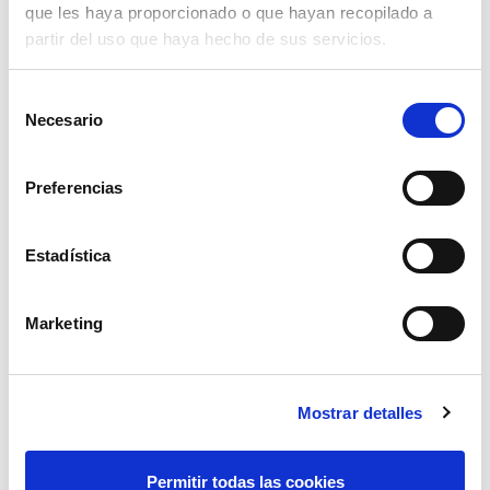
que les haya proporcionado o que hayan recopilado a
partir del uso que haya hecho de sus servicios.
Selección
Necesario
de
consentimiento
Preferencias
Estadística
Marketing
dedo retractil 16 mm
4,24€
comprar
Mostrar detalles
Permitir todas las cookies