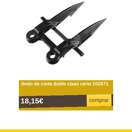
dedo de corte doble claas cerio 102671
18,15€
comprar