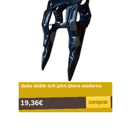
dedo doble sch john deere moderno
19,36€
comprar