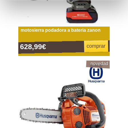
motosierra podadora a bateria zanon
628,99€
comprar
novedad