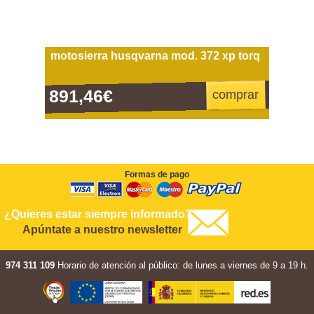
motosierra husqvarna mod. 372 xp torq
891,46€
comprar
Formas de pago
¿Quieres estar siempre informado?
Apúntate a nuestro newsletter
974 311 109
Horario de atención al público: de lunes a viernes de 9 a 19 h.