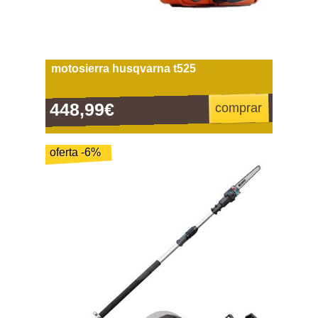
motosierra husqvarna t525
448,99€
comprar
oferta -6%