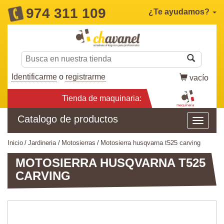
974 311 109
¿Te ayudamos?
Identificarme
o
registrarme
vacío
Tienda de maquinaria:
Catalogo de productos
inicio
jardineria
motosierras
motosierra husqvarna t525 carving
MOTOSIERRA HUSQVARNA T525
CARVING