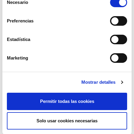
Necesario
de
consentimiento
Preferencias
motosierra podadora bateria zp200
zanon
Estadística
698,99€
comprar
Marketing
novedad
Mostrar detalles
Permitir todas las cookies
Solo usar cookies necesarias