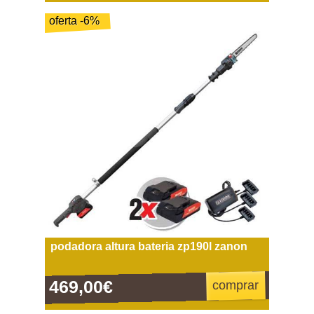
oferta -6%
podadora altura bateria zp190l zanon
469,00€
comprar