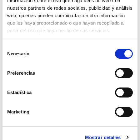
información sobre el uso que haga del sitio web con
nuestros partners de redes sociales, publicidad y análisis
14,50€
comprar
web, quienes pueden combinarla con otra información
que les haya proporcionado o que hayan recopilado a
partir del uso que haya hecho de sus servicios.
Selección
Necesario
de
consentimiento
Preferencias
Estadística
Marketing
tornillo rotovator din 961 10,9 16x60
Mostrar detalles