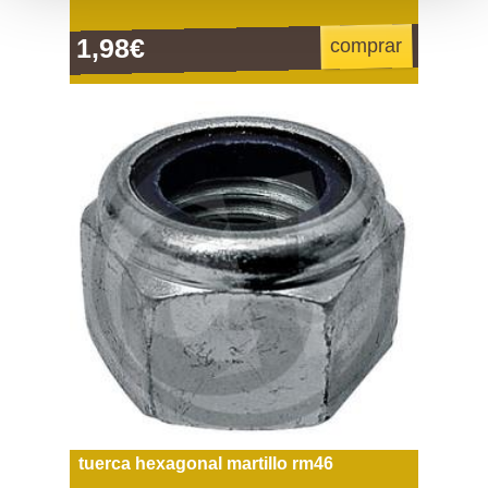
1,98€
comprar
tuerca hexagonal martillo rm46