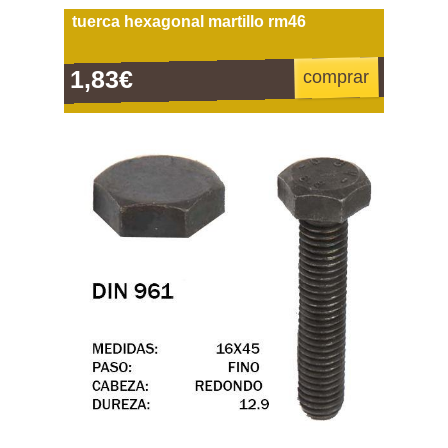
tuerca hexagonal martillo rm46
1,83€
comprar