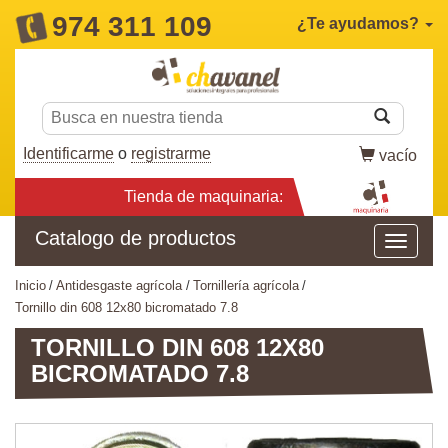
974 311 109
¿Te ayudamos?
Identificarme
o
registrarme
vacío
Tienda de maquinaria:
Catalogo de productos
inicio
antidesgaste agrícola
tornillería agrícola
tornillo din 608 12x80 bicromatado 7.8
TORNILLO DIN 608 12X80
BICROMATADO 7.8