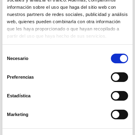
información sobre el uso que haga del sitio web con
tornillo para martillo rm 46
nuestros partners de redes sociales, publicidad y análisis
web, quienes pueden combinarla con otra información
14,50€
comprar
que les haya proporcionado o que hayan recopilado a
partir del uso que haya hecho de sus servicios.
Selección
Necesario
de
consentimiento
Preferencias
Estadística
Marketing