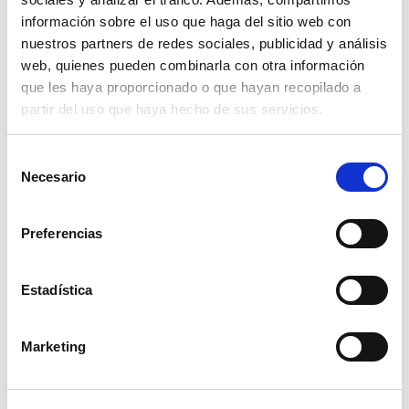
información sobre el uso que haga del sitio web con
tornillo para martillo rm 46
nuestros partners de redes sociales, publicidad y análisis
web, quienes pueden combinarla con otra información
14,50€
comprar
que les haya proporcionado o que hayan recopilado a
partir del uso que haya hecho de sus servicios.
Selección
Necesario
de
consentimiento
Preferencias
Estadística
Marketing