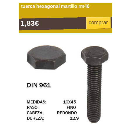
tuerca hexagonal martillo rm46
1,83€
comprar