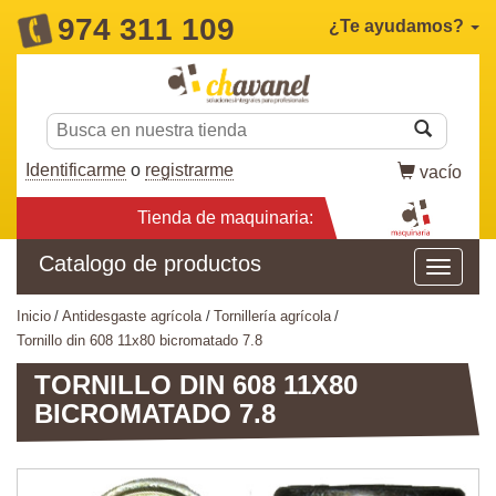
974 311 109
¿Te ayudamos?
Identificarme
o
registrarme
vacío
Tienda de maquinaria:
Catalogo de productos
inicio
antidesgaste agrícola
tornillería agrícola
tornillo din 608 11x80 bicromatado 7.8
TORNILLO DIN 608 11X80
BICROMATADO 7.8