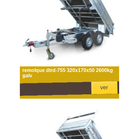
remolque dtrd-755 320x170x50 2600kg
galv
ver