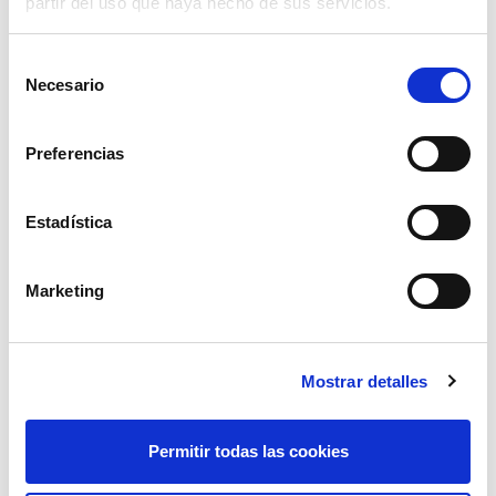
partir del uso que haya hecho de sus servicios.
Selección
Necesario
de
consentimiento
Preferencias
Estadística
remolque dtrd-754 250x160x45 gal.b.h
man
Marketing
ver
Mostrar detalles
Permitir todas las cookies