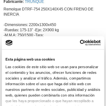
Fabricante:
TRUNQUE
Remolque DTRF-754 250X140X45 CON FRENO DE
INERCIA
-Dimensiones: 2200x1300x450
-Ruedas: 175-13" -Eje: 2X900 kg
-M.M.A: 750/1500 -Tara:
-Lanza en"V"
-Rueda Jockey
-Galvanizado
Esta página web usa cookies
Las cookies de este sitio web se usan para personalizar
Productos relacionados
el contenido y los anuncios, ofrecer funciones de redes
sociales y analizar el tráfico. Además, compartimos
información sobre el uso que haga del sitio web con
nuestros partners de redes sociales, publicidad y análisis
web, quienes pueden combinarla con otra información
que les haya proporcionado o que hayan recopilado a