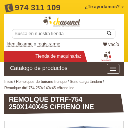
974 311 109
¿Te ayudamos?
Identificarme
o
registrarme
vacío
Tienda de maquinaria:
Catalogo de productos
inicio
remolques de turismo trunque
serie carga tándem
remolque dtrf-754 250x140x45 c/freno ine
REMOLQUE DTRF-754
250X140X45 C/FRENO INE