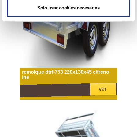
Solo usar cookies necesarias
remolque dtrf-753 220x130x45 c/freno
ine
ver