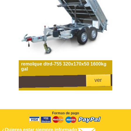
remolque dtrd-755 320x170x50 1600kg
gal
ver
Formas de pago
¿Quieres estar siempre informado?