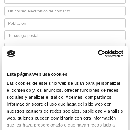
Correo
electrónico
Población
*
Código
postal
Mensaje
*
He leído la
política de privacidad
y acepto el tratamiento de mis
datos para la ayuda, búsqueda y gestión del articulo solicitado.
Esta página web usa cookies
Responsable del tratamiento: Conrado Chavanel, S.L.; Finalidad:
Asistir al usuario en caso de que el articulo no se encuentre en
Las cookies de este sitio web se usan para personalizar
stock; Legitimación: Consentimiento, No se cederán los datos;
el contenido y los anuncios, ofrecer funciones de redes
Tiene derecho a ejercer el acceso, rectificación, supresión,
sociales y analizar el tráfico. Además, compartimos
portabilidad, limitación, oposición o retirada del consentimiento;
información sobre el uso que haga del sitio web con
para más información diríjase a nuestra política de privacidad.
nuestros partners de redes sociales, publicidad y análisis
Enviar
web, quienes pueden combinarla con otra información
que les haya proporcionado o que hayan recopilado a
Disponemos de stock, envío 24-48 horas.