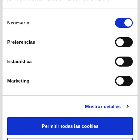
Selección
Necesario
de
consentimiento
Preferencias
Estadística
remolque ttlr-753 220x130x50+25sobab
c/f
Marketing
ver
Mostrar detalles
Permitir todas las cookies