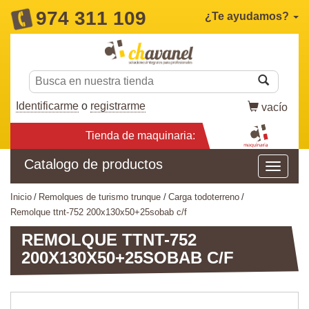
974 311 109
¿Te ayudamos?
Identificarme
o
registrarme
vacío
Tienda de maquinaria:
Catalogo de productos
inicio
remolques de turismo trunque
carga todoterreno
remolque ttnt-752 200x130x50+25sobab c/f
REMOLQUE TTNT-752
200X130X50+25SOBAB C/F