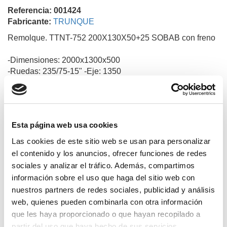
Referencia: 001424
Fabricante:
TRUNQUE
Remolque. TTNT-752 200X130X50+25 SOBAB con freno
-Dimensiones: 2000x1300x500
-Ruedas: 235/75-15" -Eje: 1350
-M.M.A: 75O -Tara:
-Basculante por Inercia
-Rueda Jockey
Esta página web usa cookies
Las cookies de este sitio web se usan para personalizar
Productos relacionados
el contenido y los anuncios, ofrecer funciones de redes
sociales y analizar el tráfico. Además, compartimos
información sobre el uso que haga del sitio web con
nuestros partners de redes sociales, publicidad y análisis
web, quienes pueden combinarla con otra información
que les haya proporcionado o que hayan recopilado a
partir del uso que haya hecho de sus servicios.