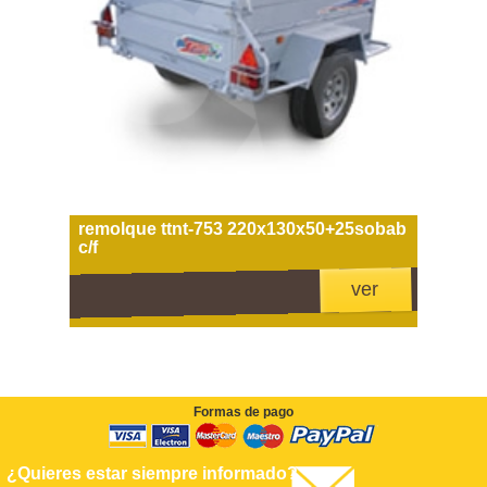
remolque ttnt-753 220x130x50+25sobab
c/f
ver
Formas de pago
¿Quieres estar siempre informado?