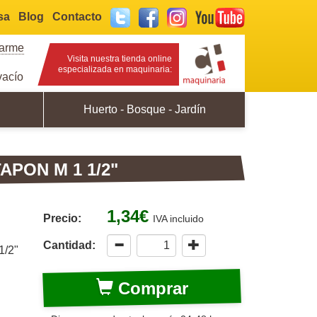
sa
Blog
Contacto
Twitter
Facebook
Instagram
YouTube
rarme
Visita nuestra tienda online
especializada en maquinaria:
acío
Huerto - Bosque - Jardín
PON M 1 1/2"
1,34€
Precio:
IVA incluido
Cantidad:
1/2"
Comprar