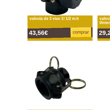
valvula de 3 vias 1! 1/2 m.h
valvul
f/int
43,56€
29,
comprar