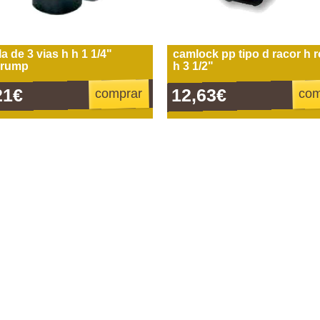
a de 3 vias h h 1 1/4"
camlock pp tipo d racor h 
errump
h 3 1/2"
21€
12,63€
comprar
com