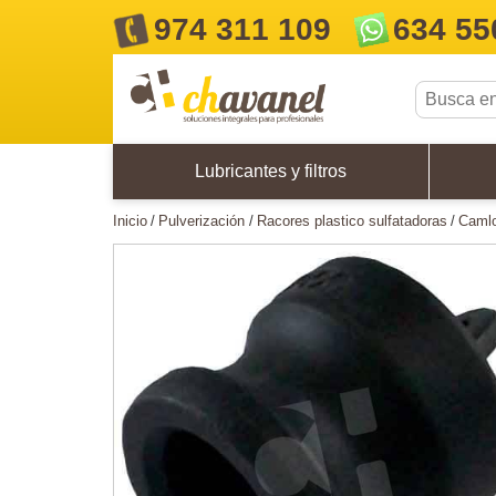
974 311 109
634 55
Lubricantes y filtros
inicio
pulverización
racores plastico sulfatadoras
caml