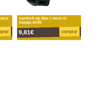
rosca
camlock pp tipo c racor m
espiga dn50
9,81€
prar
comprar