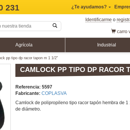
0 231
¿Te ayudamos?
Empre
Identificarme
o
regist
carro
v
Agrícola
Industrial
ock pp tipo dp racor tapon m 1 1/2"
CAMLOCK PP TIPO DP RACOR TA
Referencia: 5597
Fabricante:
COPLASVA
Camlock de polipropileno tipo racor tapón hembra de 1 
de diámetro.