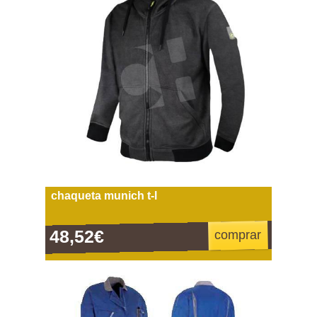
chaqueta munich t-l
48,52€
comprar