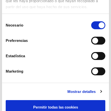
que les haya proporcionado o que hayan recopilado a
partir del uso que haya hecho de sus servicios.
Selección
Necesario
de
consentimiento
Preferencias
Estadística
Marketing
pantalon de prot. basic t52
88,56€
comprar
Mostrar detalles
Permitir todas las cookies