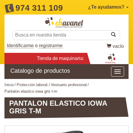
974 311 109
¿Te ayudamos?
Identificarme
o
registrarme
vacío
Tienda de maquinaria:
Catalogo de productos
inicio
protección laboral
vestuario profesional
pantalon elastico iowa gris t-m
PANTALON ELASTICO IOWA
GRIS T-M