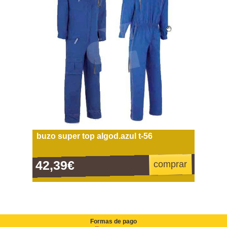
buzo super top algod.azul t-56
42,39€
comprar
Formas de pago