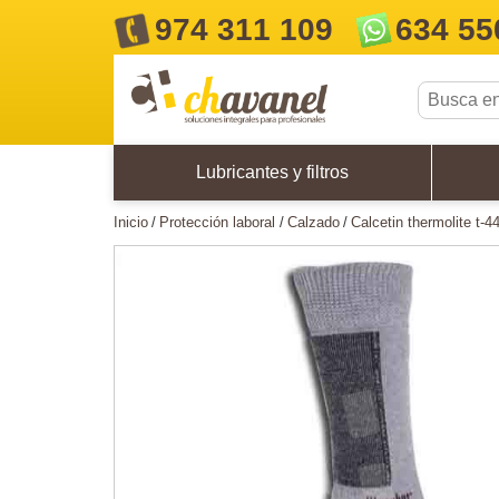
974 311 109
634 55
Lubricantes y filtros
inicio
protección laboral
calzado
calcetin thermolite t-4