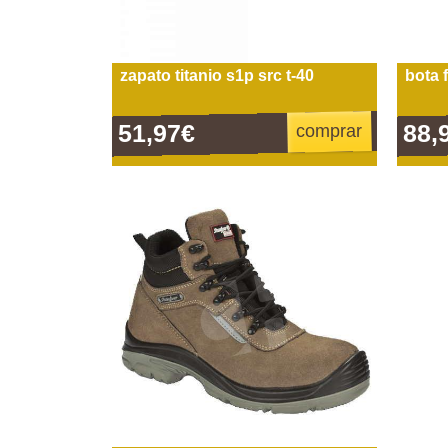
zapato titanio s1p src t-40
bota 
51,97€
88,
comprar