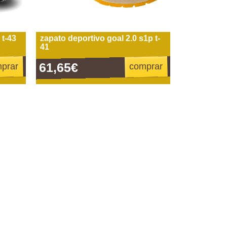
 t-43
zapato deportivo goal 2.0 s1p t-
41
61,65€
prar
comprar