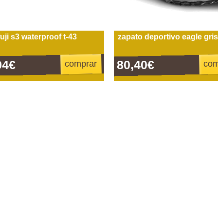
fuji s3 waterproof t-43
zapato deportivo eagle gris
94€
80,40€
comprar
com