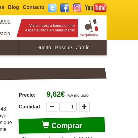
sa
Blog
Contacto
Twitter
Facebook
Instagram
YouTube
rarme
Visita nuestra tienda online
especializada en maquinaria:
acío
Huerto - Bosque - Jardín
9,62€
Precio:
IVA incluido
Cantidad:
-48.
ayor
es que
Comprar
nte