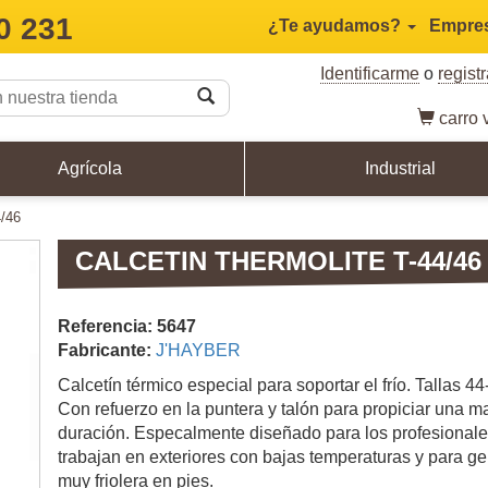
0 231
¿Te ayudamos?
Empre
Identificarme
o
regist
carro
v
Agrícola
Industrial
4/46
CALCETIN THERMOLITE T-44/46
Referencia: 5647
Fabricante:
J'HAYBER
Calcetín térmico especial para soportar el frío. Tallas 44
Con refuerzo en la puntera y talón para propiciar una m
duración. Especalmente diseñado para los profesional
trabajan en exteriores con bajas temperaturas y para ge
muy friolera en pies.