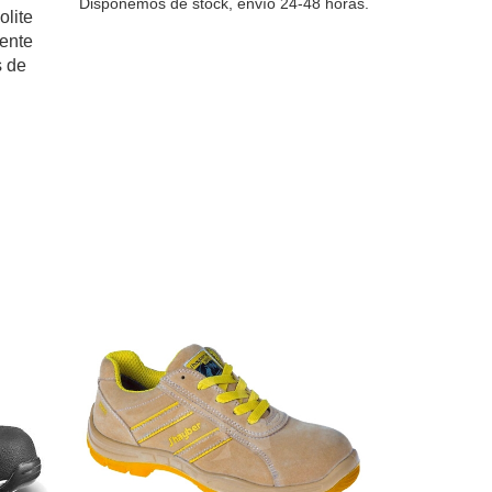
Disponemos de stock, envío 24-48 horas.
olite
lente
s de