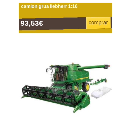
camion grua liebherr 1:16
93,53€
comprar