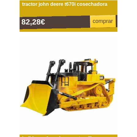
tractor john deere t670i cosechadora
82,28€
comprar