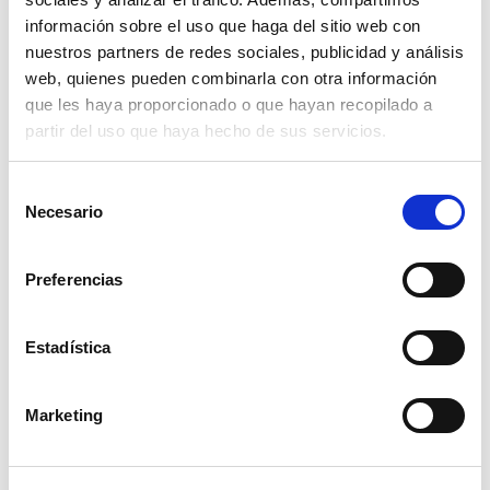
información sobre el uso que haga del sitio web con
cosechadora claas lexion 780
nuestros partners de redes sociales, publicidad y análisis
web, quienes pueden combinarla con otra información
119,49€
comprar
que les haya proporcionado o que hayan recopilado a
partir del uso que haya hecho de sus servicios.
Selección
Necesario
de
consentimiento
Preferencias
Estadística
Marketing