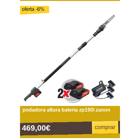
oferta -6%
podadora altura bateria zp190l zanon
469,00€
comprar