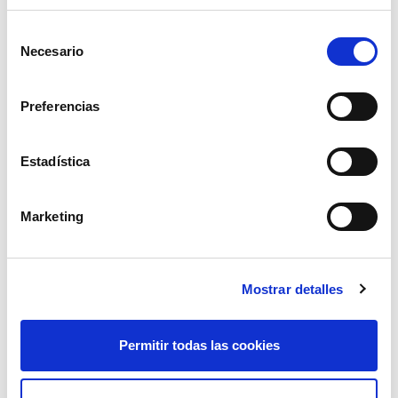
Selección
Necesario
de
consentimiento
Preferencias
Estadística
motosierra podadora a bateria zanon
Marketing
628,99€
comprar
novedad
Mostrar detalles
Permitir todas las cookies