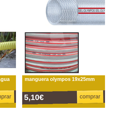
agua
manguera olympos 19x25mm
5,10€
prar
comprar