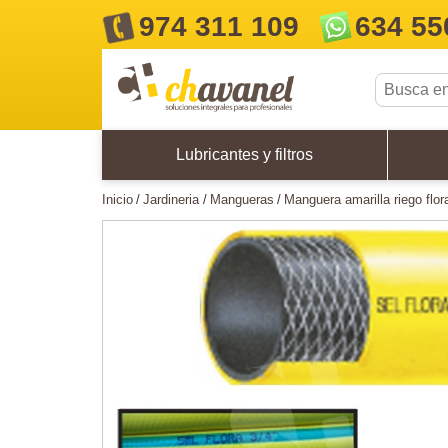
974 311 109
634 55
Lubricantes y filtros
inicio
jardineria
mangueras
manguera amarilla riego fl