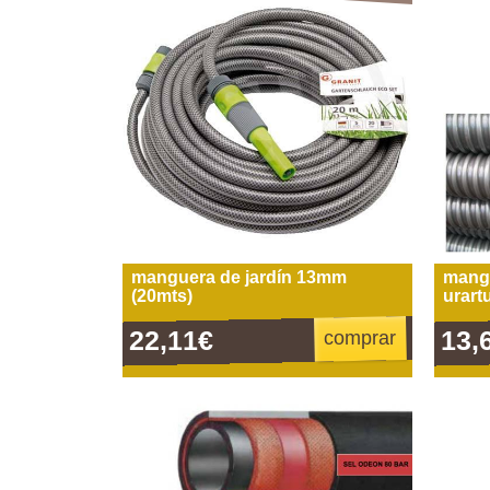
manguera de jardín 13mm
mangu
(20mts)
urart
22,11€
13,
comprar