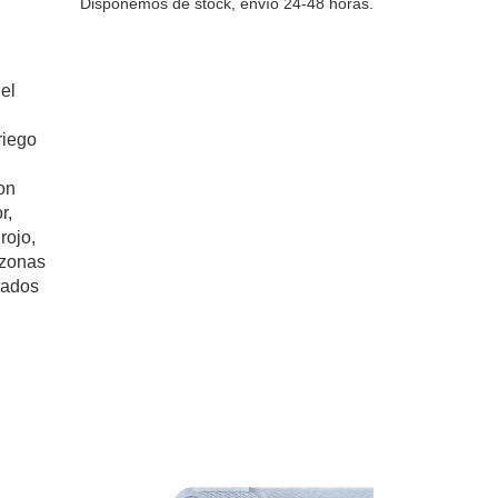
Disponemos de stock, envío 24-48 horas.
el
riego
on
r,
rojo,
 zonas
rados