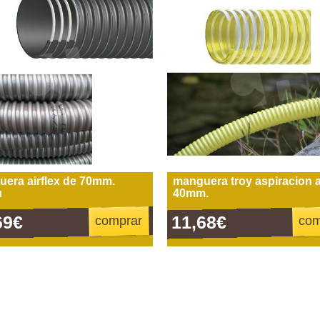
era airflex de 70mm.
manguera troy aspiracion 
u
40mm.
69€
11,68€
comprar
com