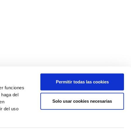
Permitir todas las cookies
er funciones
 haga del
Solo usar cookies necesarias
den
¿Quieres estar siempre informado?
r del uso
Apúntate a nuestro newsletter