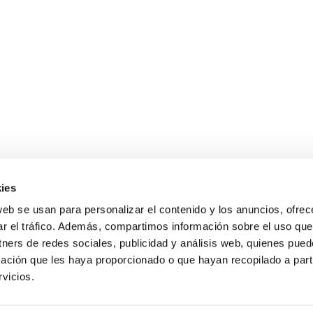
ies
web se usan para personalizar el contenido y los anuncios, ofrec
ar el tráfico. Además, compartimos información sobre el uso que
tners de redes sociales, publicidad y análisis web, quienes pue
Gastos de envío gratis
ación que les haya proporcionado o que hayan recopilado a parti
para compras superiores a 120 €
vicios.