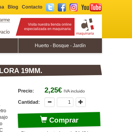
sa
Blog
Contacto
Twitter
Facebook
Instagram
YouTube
rarme
Visita nuestra tienda online
especializada en maquinaria:
acío
Huerto - Bosque - Jardín
LORA 19MM.
2,25€
Precio:
IVA incluido
Cantidad:
a
tro
bajo
Comprar
so
VC