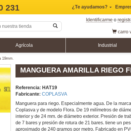
0 231
¿Te ayudamos?
Empre
Identificarme
o
regist
carro
v
Agrícola
Industrial
ora 19mm.
MANGUERA AMARILLA RIEGO F
Referencia: HAT19
Fabricante:
COPLASVA
Manguera para riego. Especialmente agua. De la marc
Coplasva y de modelo Flora. De 19 milímetros de diáme
interior y de 24 mm. de diámetro exterior. Presión de tra
de 7 bares y presión de rotura de 21 bares. tiene un pe
aproximado de 240 gramos por metro. Fabricado en P