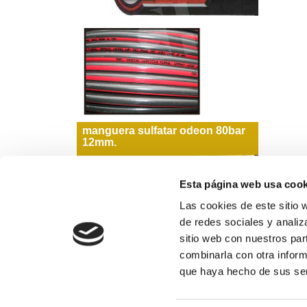
manguera sulfatar odeon 80bar
12mm.
ver
Esta página web usa cook
Las cookies de este sitio 
de redes sociales y analiz
sitio web con nuestros par
Formas de pago
combinarla con otra inform
que haya hecho de sus ser
974 311 109