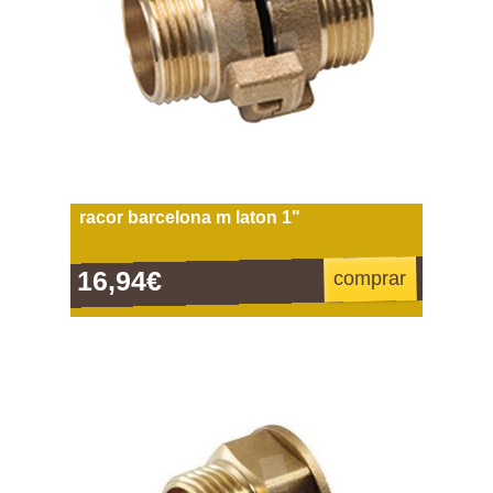
racor barcelona m laton 1"
16,94€
comprar