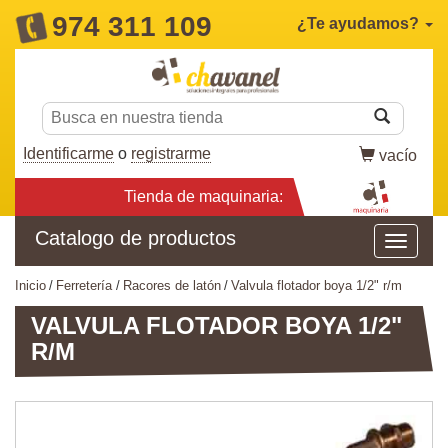
974 311 109
¿Te ayudamos?
Identificarme
o
registrarme
vacío
Tienda de maquinaria:
Catalogo de productos
inicio
ferretería
racores de latón
valvula flotador boya 1/2" r/m
VALVULA FLOTADOR BOYA 1/2"
R/M