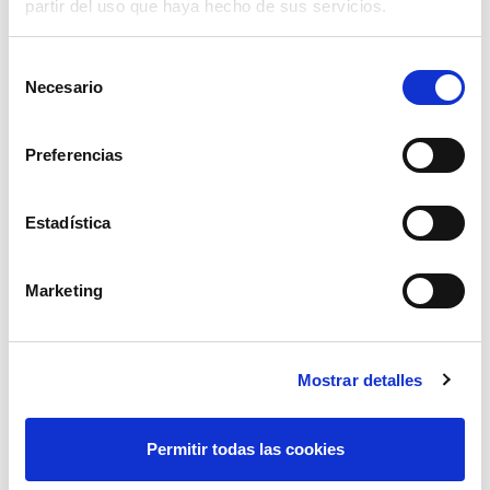
partir del uso que haya hecho de sus servicios.
Selección
Necesario
de
consentimiento
Preferencias
Estadística
tensor de cadena 08-10mm
Marketing
60,48€
comprar
Mostrar detalles
Permitir todas las cookies