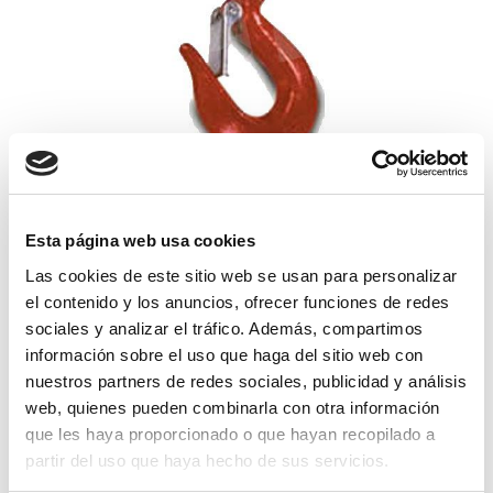
gancho giratorio seguro 5000
Esta página web usa cookies
121,34€
comprar
Las cookies de este sitio web se usan para personalizar
el contenido y los anuncios, ofrecer funciones de redes
sociales y analizar el tráfico. Además, compartimos
información sobre el uso que haga del sitio web con
nuestros partners de redes sociales, publicidad y análisis
web, quienes pueden combinarla con otra información
que les haya proporcionado o que hayan recopilado a
partir del uso que haya hecho de sus servicios.