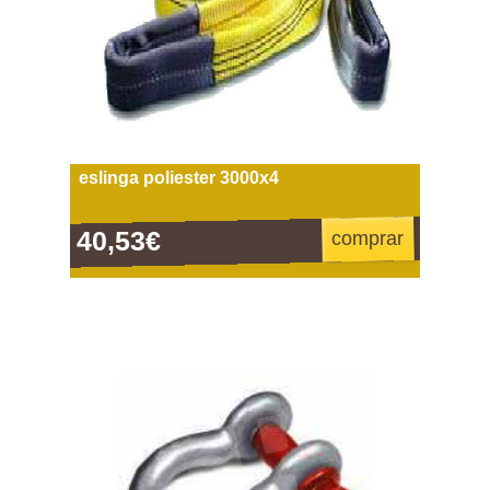
eslinga poliester 3000x4
40,53€
comprar