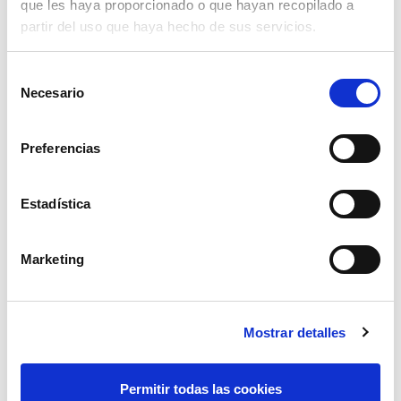
que les haya proporcionado o que hayan recopilado a
partir del uso que haya hecho de sus servicios.
Selección
Necesario
de
consentimiento
Preferencias
Estadística
Marketing
tensor de cadena 08-10mm
60,48€
comprar
Mostrar detalles
Permitir todas las cookies