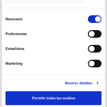
partir del uso que haya hecho de sus servicios.
Selección
Necesario
de
consentimiento
Preferencias
Estadística
tensor de cadena 08-10mm
Marketing
60,48€
comprar
Mostrar detalles
Permitir todas las cookies