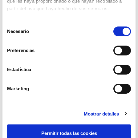
que les haya proporcionado o que hayan recopilado a
partir del uso que haya hecho de sus servicios.
Selección
Necesario
de
consentimiento
Preferencias
Estadística
Marketing
tensor de cadena 08-10mm
60,48€
comprar
Mostrar detalles
Permitir todas las cookies