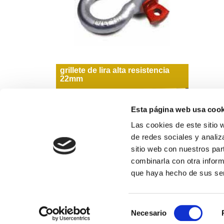
grillete de lira alta resistencia
22mm
33,26€
comprar
Esta página web usa cook
Las cookies de este sitio 
de redes sociales y analiz
sitio web con nuestros par
Formas de pago
combinarla con otra inform
que haya hecho de sus ser
974 311 109
Selección
Horario de atención al público: de lunes a vierne
Necesario
de