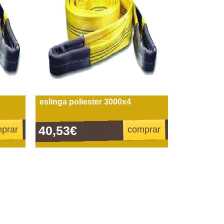
eslinga poliester 3000x4
40,53€
prar
comprar