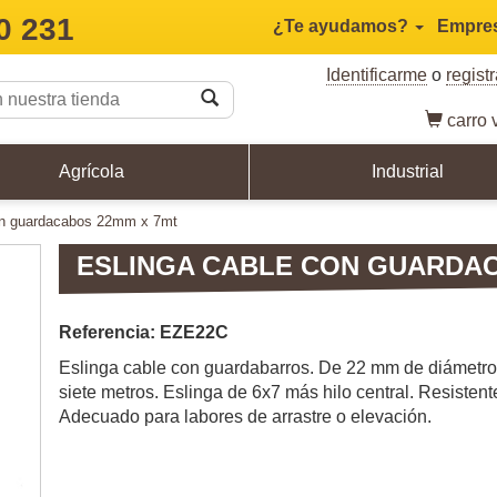
0 231
¿Te ayudamos?
Empre
Identificarme
o
regist
carro
v
Agrícola
Industrial
con guardacabos 22mm x 7mt
ESLINGA CABLE CON GUARDAC
Referencia: EZE22C
Eslinga cable con guardabarros. De 22 mm de diámetro
siete metros. Eslinga de 6x7 más hilo central. Resistent
Adecuado para labores de arrastre o elevación.