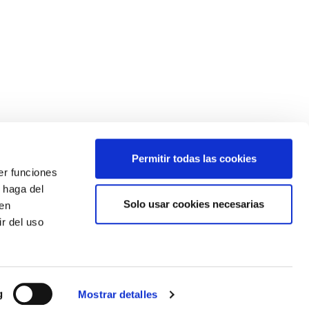
Permitir todas las cookies
er funciones
 haga del
Solo usar cookies necesarias
den
¿Quieres estar siempre informado?
r del uso
Apúntate a nuestro newsletter
g
Mostrar detalles