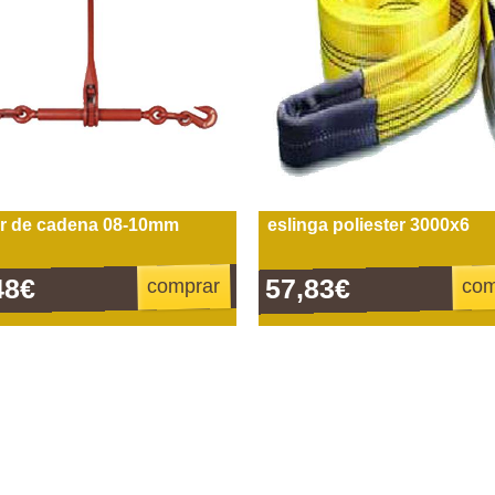
r de cadena 08-10mm
eslinga poliester 3000x6
48€
57,83€
comprar
com