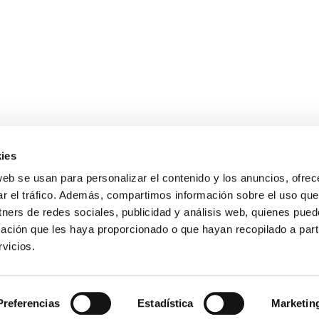
ies
web se usan para personalizar el contenido y los anuncios, ofrec
ar el tráfico. Además, compartimos información sobre el uso que
tners de redes sociales, publicidad y análisis web, quienes pue
Gastos de envío gratis
ación que les haya proporcionado o que hayan recopilado a parti
para compras superiores a 120 €
vicios.
s de 9 a 19 h.
Preferencias
Estadística
Marketin
Condiciones de compra
Guía sobre motocultores
Blog