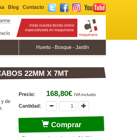
sa
Blog
Contacto
Twitter
Facebook
Instagram
YouTube
rarme
Visita nuestra tienda online
especializada en maquinaria:
acío
Huerto - Bosque - Jardín
ABOS 22MM X 7MT
168,80€
Precio:
IVA incluido
 y de
Cantidad:
e.
Comprar