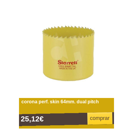
corona perf. skin 64mm. dual pitch
25,12€
comprar