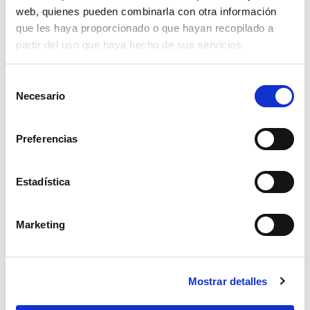
web, quienes pueden combinarla con otra información
que les haya proporcionado o que hayan recopilado a
partir del uso que haya hecho de sus servicios.
Selección
Necesario
de
consentimiento
Preferencias
Estadística
Marketing
corona perf. skin 102mm dual pitch
Mostrar detalles
44,39€
comprar