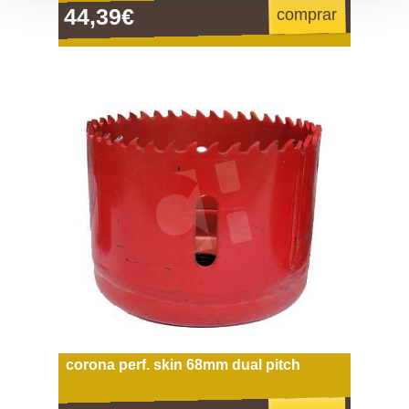
44,39€
comprar
corona perf. skin 68mm dual pitch