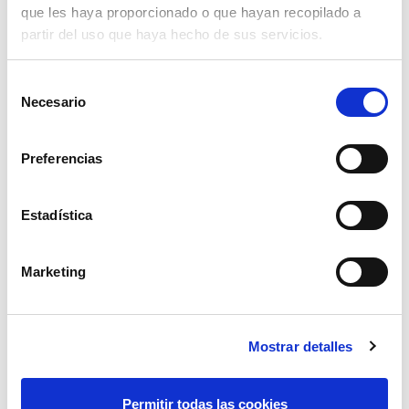
que les haya proporcionado o que hayan recopilado a
partir del uso que haya hecho de sus servicios.
Selección
Necesario
de
consentimiento
Preferencias
Estadística
Marketing
cadena de acero sold. din 764 de 10
17,94€
comprar
Mostrar detalles
Permitir todas las cookies