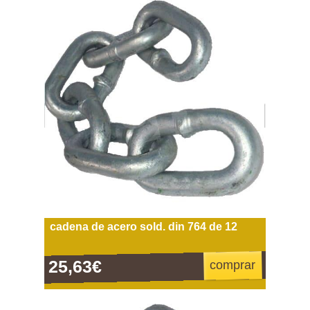
cadena de acero sold. din 764 de 12
25,63€
comprar