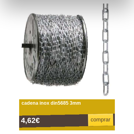
cadena inox din5685 3mm
4,62€
comprar