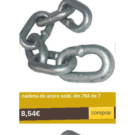
cadena de acero sold. din 764 de 7
8,54€
comprar