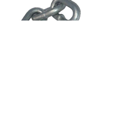
cadena de acero sold. din 764 de 6
5,77€
comprar