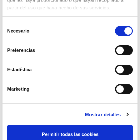
que les haya proporcionado o que hayan recopilado a
partir del uso que haya hecho de sus servicios.
Selección
Necesario
de
consentimiento
Preferencias
Estadística
Marketing
broca sds plus 25x450x400
64,19€
comprar
Mostrar detalles
Permitir todas las cookies