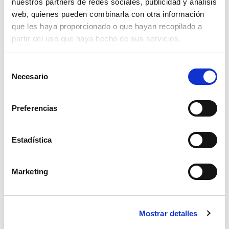
284,35€
nuestros partners de redes sociales, publicidad y análisis
comprar
web, quienes pueden combinarla con otra información
que les haya proporcionado o que hayan recopilado a
partir del uso que haya hecho de sus servicios.
Selección
Necesario
de
consentimiento
Preferencias
Estadística
Marketing
broca sds plus 25x450x400
Mostrar detalles
64,19€
comprar