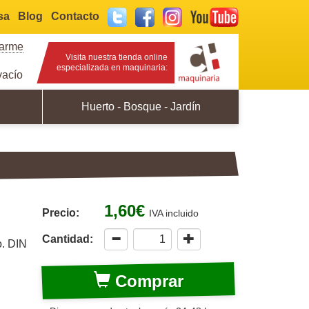
sa
Blog
Contacto
Twitter
Facebook
Instagram
YouTube
rarme
Visita nuestra tienda online
especializada en maquinaria:
acío
Huerto - Bosque - Jardín
1,60€
Precio:
IVA incluido
Cantidad:
o. DIN
Comprar