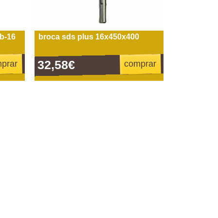
b-16
broca sds plus 16x450x400
32,58€
prar
comprar