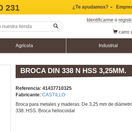
0 231
¿Te ayudamos?
Empre
Identificarme
o
regist
carro
v
Agrícola
Industrial
BROCA DIN 338 N HSS 3,25MM.
Referencia: 41437710325
Fabricante:
CASTILLO
Broca para metales y maderas. De 3,25 mm de diámetr
338. HSS. Broca heliocoidal