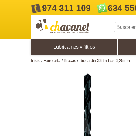
974 311 109
634 55
Lubricantes y filtros
inicio
ferretería
brocas
broca din 338 n hss 3,25mm.