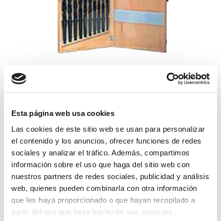
brocas hss mk-3 juego
Esta página web usa cookies
Las cookies de este sitio web se usan para personalizar
284,35€
comprar
el contenido y los anuncios, ofrecer funciones de redes
sociales y analizar el tráfico. Además, compartimos
información sobre el uso que haga del sitio web con
nuestros partners de redes sociales, publicidad y análisis
web, quienes pueden combinarla con otra información
que les haya proporcionado o que hayan recopilado a
partir del uso que haya hecho de sus servicios.