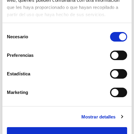
web, quienes pueden combinarla con otra información
que les haya proporcionado o que hayan recopilado a
partir del uso que haya hecho de sus servicios.
Selección
Necesario
de
consentimiento
Preferencias
Estadística
Marketing
abrazadera supra w2 23-25mm.
2,01€
Mostrar detalles
comprar