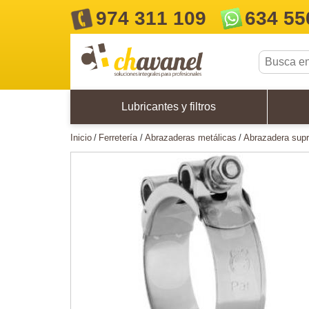
974 311 109
634 55
Lubricantes y filtros
inicio
ferretería
abrazaderas metálicas
abrazadera su