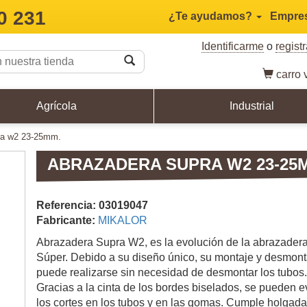
0 231
¿Te ayudamos?
Empre
Identificarme
o
regist
carro
v
Agrícola
Industrial
pra w2 23-25mm.
ABRAZADERA SUPRA W2 23-25
Referencia: 03019047
Fabricante:
MIKALOR
Abrazadera Supra W2, es la evolución de la abrazader
Súper. Debido a su diseño único, su montaje y desmont
puede realizarse sin necesidad de desmontar los tubos.
Gracias a la cinta de los bordes biselados, se pueden ev
los cortes en los tubos y en las gomas. Cumple holgad