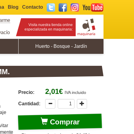
sa
Blog
Contacto
Twitter
Facebook
Instagram
YouTube
rarme
Visita nuestra tienda online
especializada en maquinaria:
acío
Huerto - Bosque - Jardín
MM.
2,01€
Precio:
IVA incluido
Cantidad:
a
aje
Comprar
itar
amente