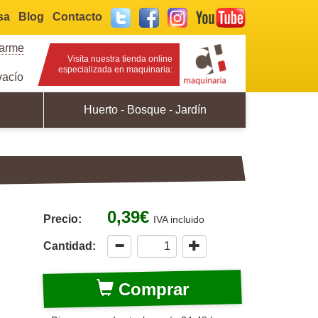
sa
Blog
Contacto
Twitter
Facebook
Instagram
YouTube
rarme
Visita nuestra tienda online
especializada en maquinaria:
acío
Huerto - Bosque - Jardín
0,39€
Precio:
IVA incluido
Cantidad:
Comprar