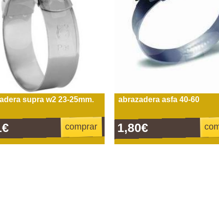
adera supra w2 23-25mm.
abrazadera asfa 40-60
1€
1,80€
comprar
com