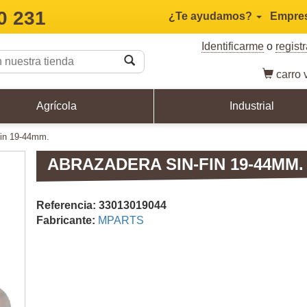
0 231
¿Te ayudamos?
Empre
Identificarme
o
regist
carro
v
Agrícola
Industrial
-fin 19-44mm.
ABRAZADERA SIN-FIN 19-44MM.
Referencia: 33013019044
Fabricante:
MPARTS