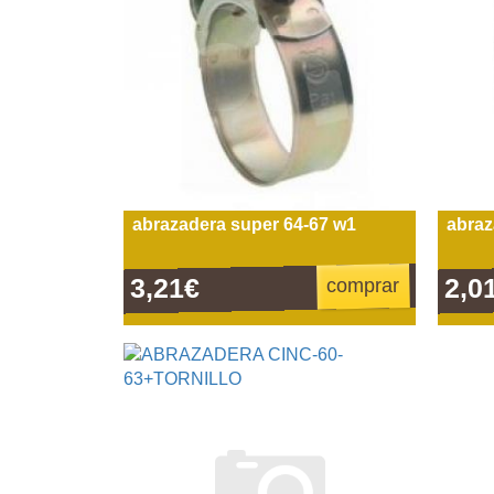
abrazadera super 64-67 w1
abraz
3,21€
2,0
comprar