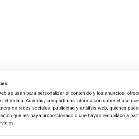
ies
web se usan para personalizar el contenido y los anuncios, ofrec
Gastos de envío gratis
ar el tráfico. Además, compartimos información sobre el uso que
para compras superiores a 120 €
tners de redes sociales, publicidad y análisis web, quienes pue
ación que les haya proporcionado o que hayan recopilado a parti
vicios.
s de 9 a 19 h.
Condiciones de compra
Guía sobre motocultores
Blog