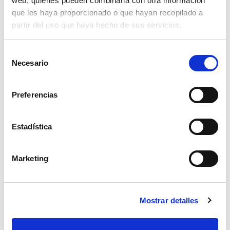
web, quienes pueden combinarla con otra información
que les haya proporcionado o que hayan recopilado a
partir del uso que haya hecho de sus servicios.
Selección
Necesario
de
consentimiento
Preferencias
Estadística
Marketing
abrazadera supra w2 23-25mm.
2,01€
Mostrar detalles
comprar