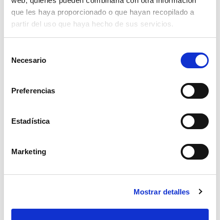
web, quienes pueden combinarla con otra información
que les haya proporcionado o que hayan recopilado a
partir del uso que haya hecho de sus servicios.
Selección
Necesario
de
consentimiento
Preferencias
Estadística
Marketing
abrazadera supra w2 23-25mm.
2,01€
Mostrar detalles
comprar