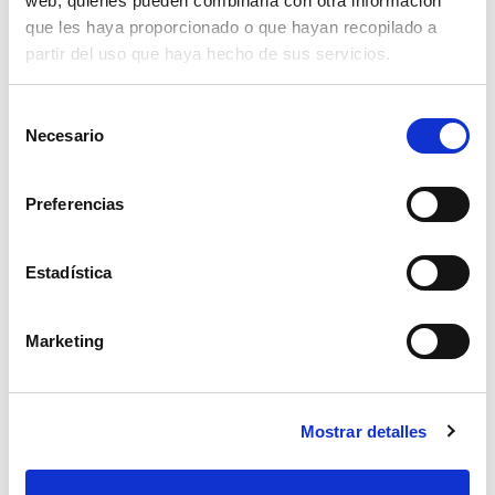
web, quienes pueden combinarla con otra información
que les haya proporcionado o que hayan recopilado a
partir del uso que haya hecho de sus servicios.
Selección
Necesario
de
consentimiento
Preferencias
Estadística
Marketing
abrazadera supra w2 23-25mm.
2,01€
Mostrar detalles
comprar