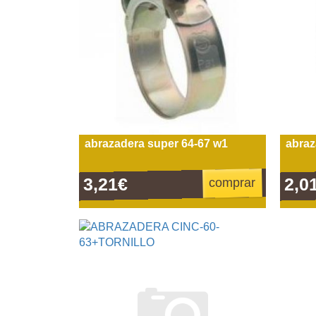
abrazadera super 64-67 w1
abraz
3,21€
2,0
comprar