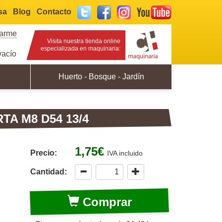
sa
Blog
Contacto
Twitter
Facebook
Instagram
YouTube
rarme
Visita nuestra tienda online
especializada en maquinaria:
acío
Huerto - Bosque - Jardín
A M8 D54 13/4
1,75€
Precio:
IVA incluido
Cantidad:
Comprar