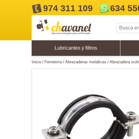
974 311 109
634 55
Lubricantes y filtros
inicio
ferretería
abrazaderas metálicas
abrazadera iso