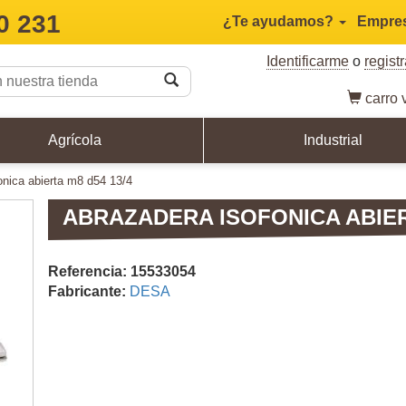
0 231
¿Te ayudamos?
Empre
Identificarme
o
regist
carro
v
Agrícola
Industrial
fonica abierta m8 d54 13/4
ABRAZADERA ISOFONICA ABIERT
Referencia: 15533054
Fabricante:
DESA