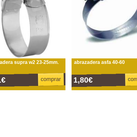
adera supra w2 23-25mm.
abrazadera asfa 40-60
1€
1,80€
comprar
com