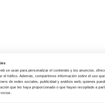
ies
web se usan para personalizar el contenido y los anuncios, ofrec
Gastos de envío gratis
ar el tráfico. Además, compartimos información sobre el uso que
para compras superiores a 120 €
tners de redes sociales, publicidad y análisis web, quienes pue
ación que les haya proporcionado o que hayan recopilado a parti
vicios.
s de 9 a 19 h.
Condiciones de compra
Guía sobre motocultores
Blog