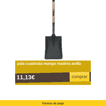
pala cuadrada mango madera anilla
11,13€
comprar
Formas de pago