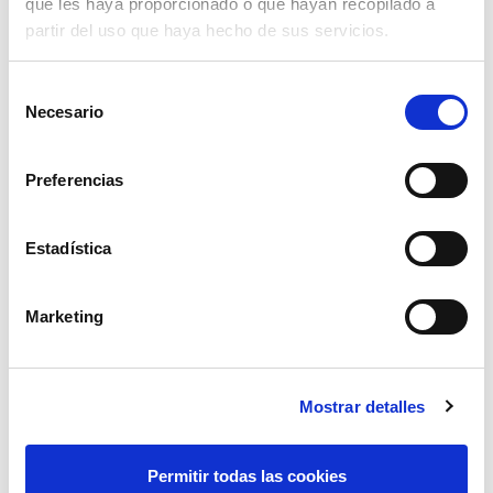
que les haya proporcionado o que hayan recopilado a
partir del uso que haya hecho de sus servicios.
Selección
Necesario
de
consentimiento
Preferencias
Estadística
Marketing
pala cuadrada mango anilla
17,35€
comprar
Mostrar detalles
Permitir todas las cookies