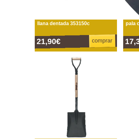
llana dentada 353150c
pala 
21,90€
17,
comprar