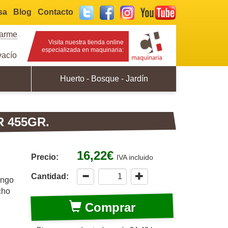
sa
Blog
Contacto
Twitter
Facebook
Instagram
YouTube
rarme
Visita nuestra tienda online
especializada en maquinaria:
acío
Huerto - Bosque - Jardín
 455GR.
16,22€
Precio:
IVA incluido
Cantidad:
ango
cho
Comprar