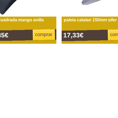
cuadrada mango anilla
paleta catalan 150mm sifer
35€
17,33€
comprar
com