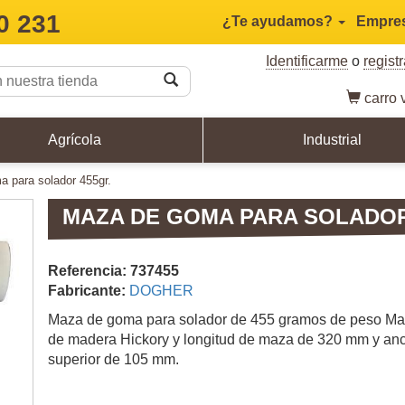
0 231
¿Te ayudamos?
Empre
Identificarme
o
regist
carro
v
Agrícola
Industrial
a para solador 455gr.
MAZA DE GOMA PARA SOLADOR
Referencia: 737455
Fabricante:
DOGHER
Maza de goma para solador de 455 gramos de peso M
de madera Hickory y longitud de maza de 320 mm y an
superior de 105 mm.